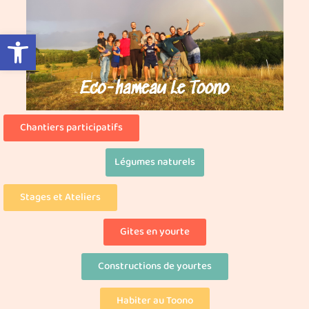
Ouvrir la barre d’outils
Eco-hameau Le Toono
Chantiers participatifs
Légumes naturels
Stages et Ateliers
Gites en yourte
Constructions de yourtes
Habiter au Toono